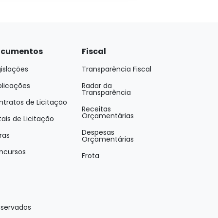
cumentos
Fiscal
islações
Transparência Fiscal
blicações
Radar da
Transparência
tratos de Licitação
Receitas
Orçamentárias
tais de Licitação
Despesas
ras
Orçamentárias
ncursos
Frota
eservados