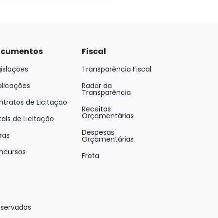
cumentos
Fiscal
islações
Transparência Fiscal
blicações
Radar da
Transparência
tratos de Licitação
Receitas
Orçamentárias
tais de Licitação
Despesas
ras
Orçamentárias
ncursos
Frota
eservados