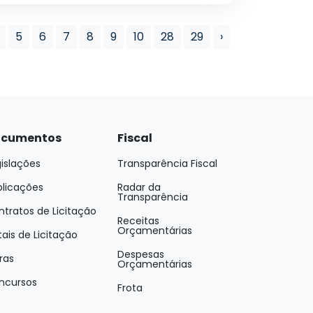
5
6
7
8
9
10
28
29
›
cumentos
Fiscal
islações
Transparência Fiscal
blicações
Radar da
Transparência
tratos de Licitação
Receitas
Orçamentárias
tais de Licitação
Despesas
ras
Orçamentárias
ncursos
Frota