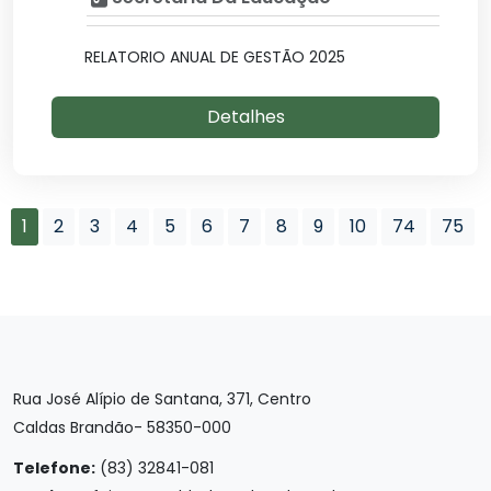
RELATORIO ANUAL DE GESTÃO 2025
Detalhes
1
2
3
4
5
6
7
8
9
10
74
75
Rua José Alípio de Santana, 371, Centro
Caldas Brandão- 58350-000
Telefone:
(83) 32841-081