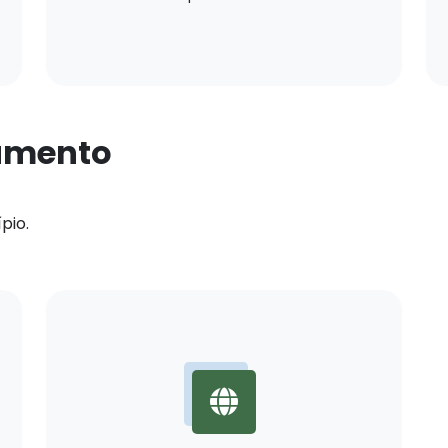
namento
pio.