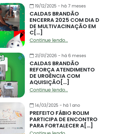
19/12/2025 - há 7 meses
CALDAS BRANDÃO
ENCERRA 2025 COM DIA D
DE MULTIVACINAÇÃO EM
C[...]
Continue lendo...
21/01/2026 - há 6 meses
CALDAS BRANDÃO
CRETÁRIA DE SAÚDE DE
REFORÇA ATENDIMENTO
DE URGÊNCIA COM
LDAS BRANDÃO
AQUISIÇÃO[...]
Continue lendo...
PRESENTA O MUNICÍPIO
 MAIOR CONGRESSO...
14/03/2025 - há 1 ano
PREFEITO FÁBIO ROLIM
na Rolim participa do XXXIX Congresso Nacional do
PARTICIPA DE ENCONTRO
SEMS em Porto Alegre...
PARA FORTALECER A[...]
Continue lendo...