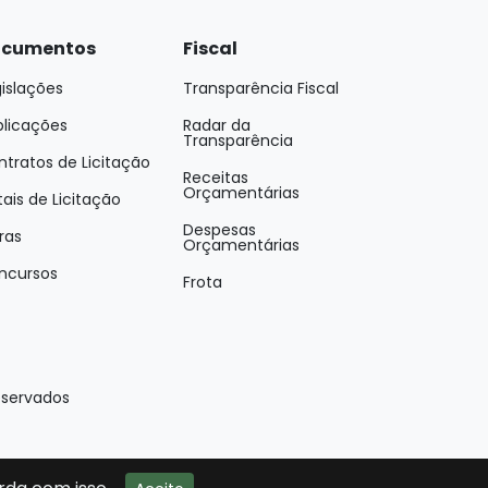
cumentos
Fiscal
islações
Transparência Fiscal
blicações
Radar da
Transparência
tratos de Licitação
Receitas
Orçamentárias
tais de Licitação
Despesas
ras
Orçamentárias
ncursos
Frota
eservados