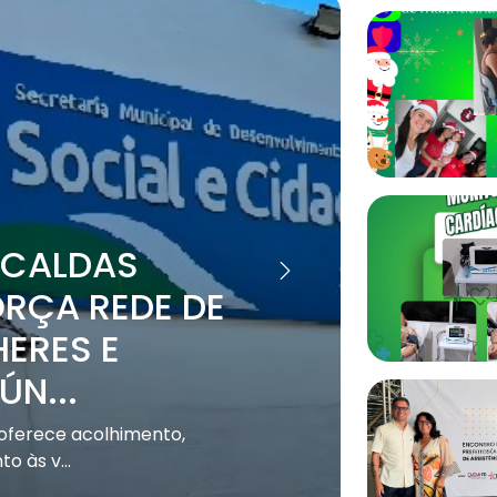
 CALDAS
SE
RÇA REDE DE
CA
ERES E
RE
ÚN...
NO
oferece acolhimento,
Sabri
 às v...
CONA