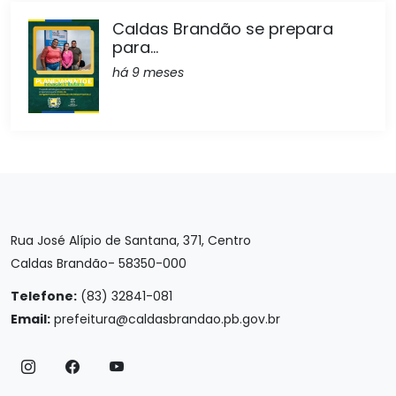
Caldas Brandão se prepara
para...
há 9 meses
Rua José Alípio de Santana, 371, Centro
Caldas Brandão- 58350-000
Telefone:
(83) 32841-081
Email:
prefeitura@caldasbrandao.pb.gov.br