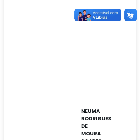
Cal
Bra
(PB)
em
07
de
Jun
de
2018
NEUMA
RODRIGUES
DE
MOURA