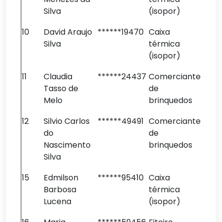
Silva
(isopor)
10
David Araujo
******19470
Caixa
Silva
térmica
(isopor)
11
Claudia
******24437
Comerciante
Tasso de
de
Melo
brinquedos
12
Silvio Carlos
******49491
Comerciante
do
de
Nascimento
brinquedos
Silva
15
Edmilson
******95410
Caixa
Barbosa
térmica
Lucena
(isopor)