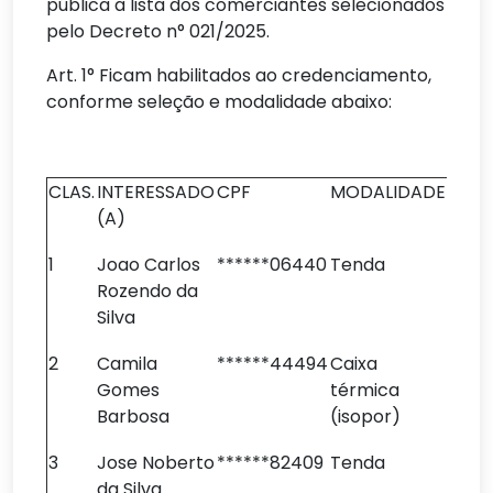
pública a lista dos comerciantes selecionados
pelo Decreto n° 021/2025.
Art. 1° Ficam habilitados ao credenciamento,
conforme seleção e modalidade abaixo:
CLAS.
INTERESSADO
CPF
MODALIDADE
(A)
1
Joao Carlos
******06440
Tenda
Rozendo da
Silva
2
Camila
******44494
Caixa
Gomes
térmica
Barbosa
(isopor)
3
Jose Noberto
******82409
Tenda
da Silva