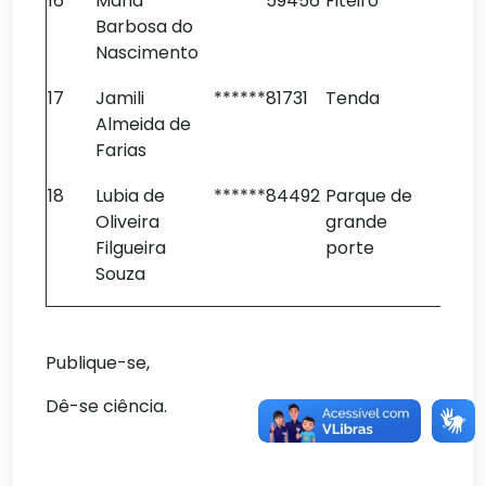
16
Maria
******59456
Fiteiro
Barbosa do
Nascimento
17
Jamili
******81731
Tenda
Almeida de
Farias
18
Lubia de
******84492
Parque de
Oliveira
grande
Filgueira
porte
Souza
Publique-se,
Dê-se ciência.