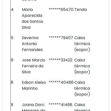
4
Maria
******65470
Tenda
Aparecida
dos Santos
Silva
5
Severino
******79407
Caixa
Antonio
térmica
Fernandes
(isopor)
6
Jose Marcio
******33422
Caixa
Ferreira da
térmica
Silva
(isopor)
8
Edson Aleixo
******40486
Caixa
Marinho
térmica
(isopor)
9
Joana Darc
******41468
Caixa
Menezes da
térmica