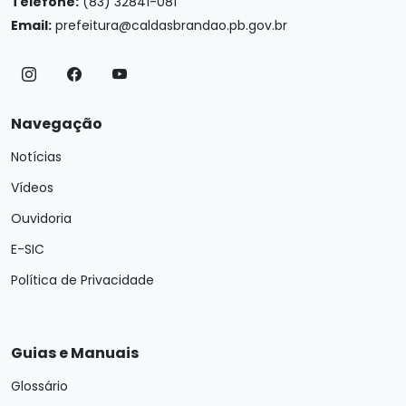
Telefone:
(83) 32841-081
Email:
prefeitura@caldasbrandao.pb.gov.br
Navegação
Notícias
Vídeos
Ouvidoria
E-SIC
Política de Privacidade
Guias e Manuais
Glossário