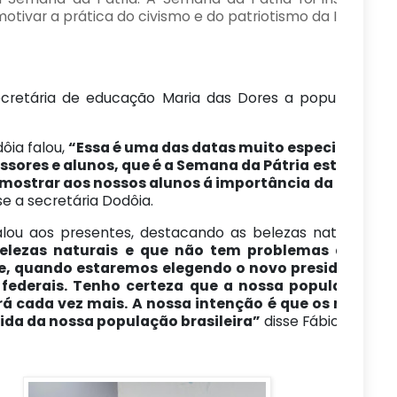
otivar a prática do civismo e do patriotismo da Independê
cretária de educação Maria das Dores a popular (Dodôi
ôia falou,
“Essa é uma das datas muito especial que 
fessores e alunos, que é a Semana da Pátria está sen
 mostrar aos nossos alunos á importância da Indepen
sse a secretária Dodôia.
 falou aos presentes, destacando as belezas naturais 
belezas naturais e que não tem problemas de terr
, quando estaremos elegendo o novo presidente, o 
 federais. Tenho certeza que a nossa população de
erá cada vez mais. A nossa intenção é que os nossos
ida da nossa população brasileira”
disse Fábio Rolim.