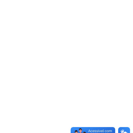
ncia do Brasil.
a), vários professores,
é trabalhada em nossas
do promovida em nossas
dência do nosso Brasil
do país, bem como a paz
emotos e guerras, por
novo governador, dois
 Caldas Brandão, fará
 governantes priorizem