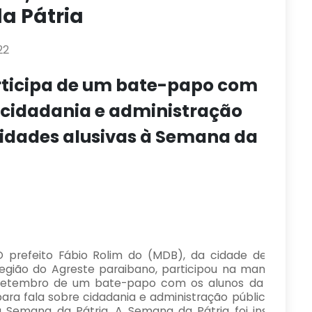
a Pátria
22
articipa de um bate-papo com
e cidadania e administração
vidades alusivas à Semana da
O prefeito Fábio Rolim do (MDB), da cidade de Caldas 
região do Agreste paraibano, participou na manhã desta 
setembro de um bate-papo com os alunos da Escola C
ara fala sobre cidadania e administração pública, dentro
à Semana da Pátria. A Semana da Pátria foi instituída