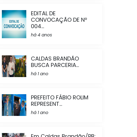
EDITAL DE
CONVOCAÇÃO DE Nº
004...
há 4 anos
CALDAS BRANDÃO
BUSCA PARCERIA...
há 1 ano
PREFEITO FÁBIO ROLIM
REPRESENT...
há 1 ano
Em Caldas Brandão/PB: