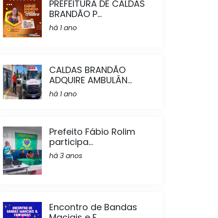
PREFEITURA DE CALDAS
BRANDÃO P...
há 1 ano
CALDAS BRANDÃO
ADQUIRE AMBULÂN...
há 1 ano
Prefeito Fábio Rolim
participa...
há 3 anos
Encontro de Bandas
Maciais e F...