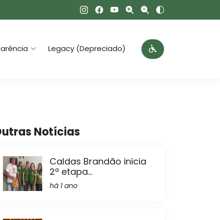
arência
Legacy (Depreciado)
utras Notícias
Caldas Brandão inicia
2ª etapa...
há 1 ano