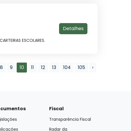
Detalhes
CARTEIRAS ESCOLARES.
8
9
10
11
12
13
104
105
›
cumentos
Fiscal
islações
Transparência Fiscal
blicações
Radar da