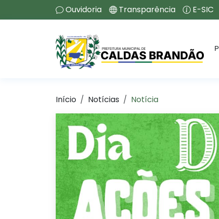
Ouvidoria
Transparência
E-SIC
P
Início
Notícias
Notícia