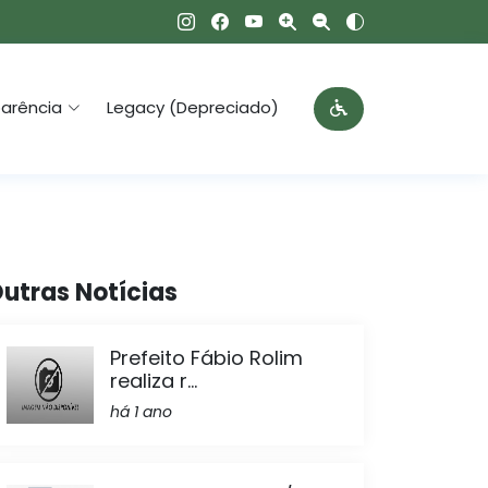
arência
Legacy (Depreciado)
utras Notícias
Prefeito Fábio Rolim
realiza r...
há 1 ano