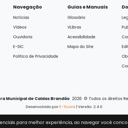
Navegação
Guias e Manuais
Do
Notícias
Glossário
Leg
Vídeos
VLibras
Pu
Ouvidoria
Acessibilidade
Con
E-SIC
Mapa do Site
Edi
Política de Privacidade
Ob
Co
ura Municipal de Caldas Brandão
2026
©
Todos os direitos R
Desenvolvido por
E-Ticons
| Versão: 2.4.0
enciais para melhor experiência, ao navegar você conco