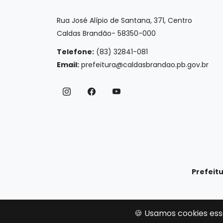
Rua José Alípio de Santana, 371, Centro
Caldas Brandão- 58350-000
Telefone:
(83) 32841-081
Email:
prefeitura@caldasbrandao.pb.gov.br
Prefeit
🍪 Usamos cookies ess