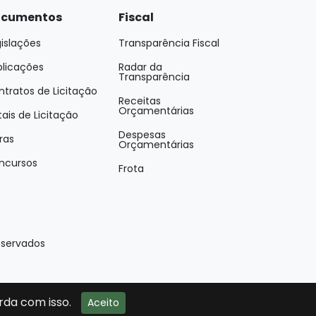
cumentos
Fiscal
islações
Transparência Fiscal
blicações
Radar da
Transparência
tratos de Licitação
Receitas
Orçamentárias
tais de Licitação
Despesas
ras
Orçamentárias
ncursos
Frota
eservados
rda com isso.
Aceito