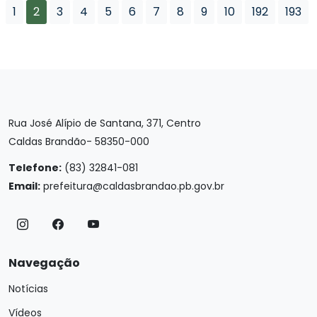
1
2
3
4
5
6
7
8
9
10
192
193
Rua José Alípio de Santana, 371, Centro
Caldas Brandão- 58350-000
Telefone:
(83) 32841-081
Email:
prefeitura@caldasbrandao.pb.gov.br
Navegação
Notícias
Vídeos